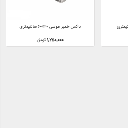
باکس خمیر طوسی ۴۰×۶۰ سانتیمتری
1٬250٬000 تومان