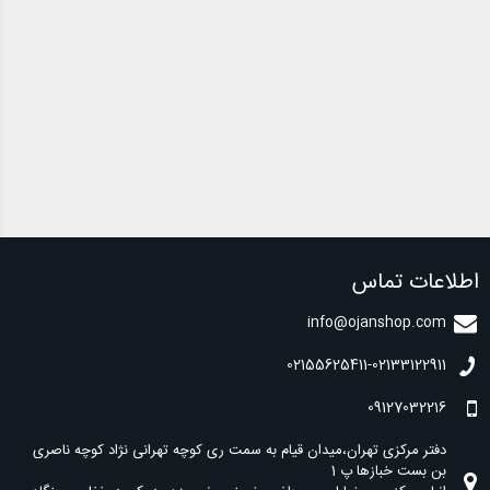
اطلاعات تماس
info@ojanshop.com
02155625411-02133122911
09127032216
دفتر مرکزی تهران،میدان قیام به سمت ری کوچه تهرانی نژاد کوچه ناصری