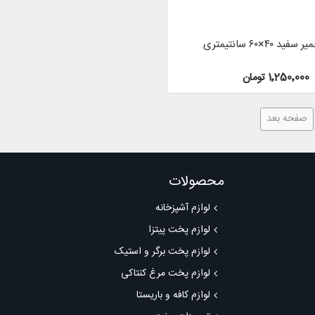
 ۴۰×۶۰ سانتیمتری
1٬250٬000 تومان
صفحه بعد
محصولات
لوازم آشپزخانه
لوازم پخت پیتزا
لوازم پخت برگر و استیک
لوازم پخت مرغ کنتاکی
لوازم کافه و باریستا