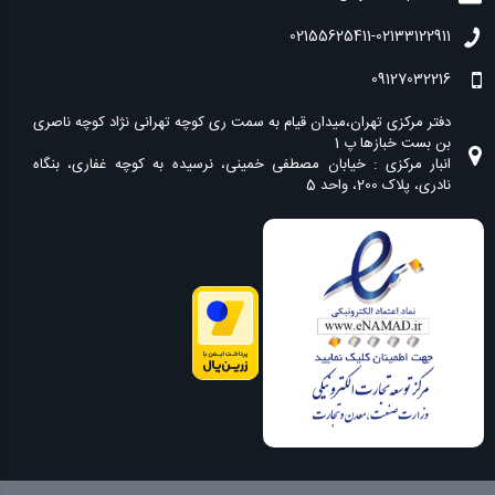
02155625411-02133122911
09127032216
دفتر مرکزی تهران،میدان قیام به سمت ری کوچه تهرانی نژاد کوچه ناصری
انبار مرکزی : خیابان مصطفی خمینی، نرسیده به کوچه غفاری، بنگاه
نادری، پلاک 200، واحد 5