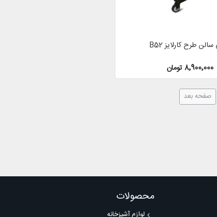
سالن طرح کارلایز B52
8٬900٬000 تومان
صفحه بعد
محصولات
لوازم آشپزخانه