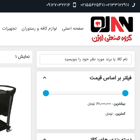
09127032216
02155625411-02133122911
صفحه اصلی
لوازم کافه و رستوران
تجهیزات
نمایش
1
فیلتر بر اساس قیمت
بیشترین :
190٬000٬000 تومان
کمترین :
تومان