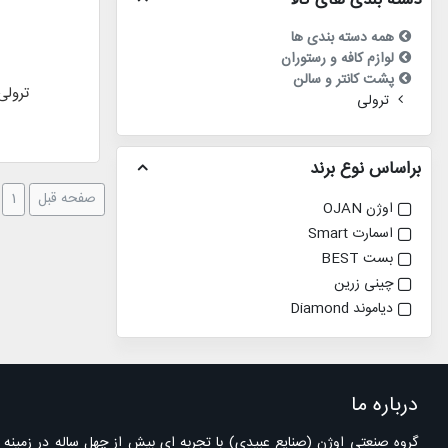
دسته بندی های کالا
همه دسته بندی ها
لوازم کافه و رستوران
پشت کانتر و سالن
ترولی 
ترولی
براساس نوع برند
صفحه قبل
1
اوژن OJAN
اسمارت Smart
بست BEST
چینی زرین
دیاموند Diamond
درباره ما
گروه صنعتی اوژن (صنایع عبیدی) با تجربه ای بیش از چهل ساله در زمینه