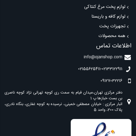
لوازم پخت مرغ کنتاکی
لوازم کافه و باریستا
تجهیزات پخت
همه محصولات
اطلاعات تماس
info@ojanshop.com
02155625411-02133122911
09127032216
دفتر مرکزی تهران،میدان قیام به سمت ری کوچه تهرانی نژاد کوچه ناصری
انبار مرکزی : خیابان مصطفی خمینی، نرسیده به کوچه غفاری، بنگاه نادری،
پلاک 200، واحد 5