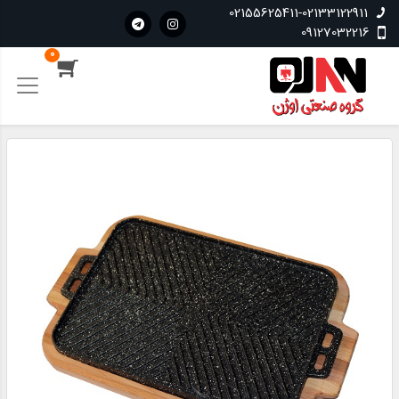
02155625411-02133122911
09127032216
0