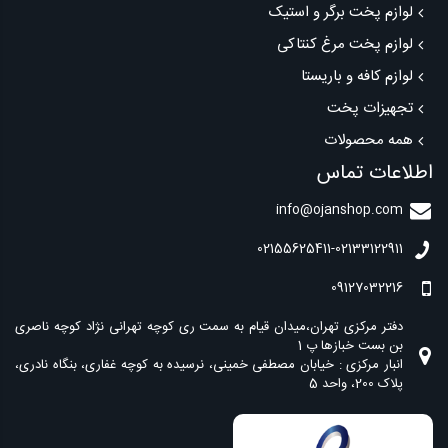
لوازم پخت برگر و استیک
لوازم پخت مرغ کنتاکی
لوازم کافه و باریستا
تجهیزات پخت
همه محصولات
اطلاعات تماس
info@ojanshop.com
02155625411-02133122911
09127032216
دفتر مرکزی تهران،میدان قیام به سمت ری کوچه تهرانی نژاد کوچه ناصری
انبار مرکزی : خیابان مصطفی خمینی، نرسیده به کوچه غفاری، بنگاه نادری،
پلاک 200، واحد 5