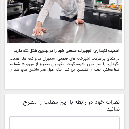
اهمیت نگهداری: تجهیزات صنعتی خود را در بهترین شکل نگه دارید
آ
در دنیای پر سرعت آشپزخانه های صنعتی، رستوران ها و کافه ها، اهمیت
د
نگهداری را نمی توان نادیده گرفت. نگهداری صحیح از تجهیزات شما نه
ن
تنها عملکرد بهینه را تضمین می کند، بلکه طول عمر ماشین های شما را
ر
افزایش می دهد، هزینه های عملیاتی را کاهش می دهد و ایمنی مواد
د
غذایی را افزایش می دهد. این مقاله به بررسی این موضوع می پردازد که
ک
چرا تعمیر و نگهداری ضروری است، مزایایی که به ارمغان می آورد و
ا
چگونه شرکت اوژن شاپ می تواند به شما کمک کند تجهیزات صنعتی خود
ف
را در بهترین شکل نگه دارید.
د
نظرات خود در رابطه با این مطلب را مطرح
خ
نمائید