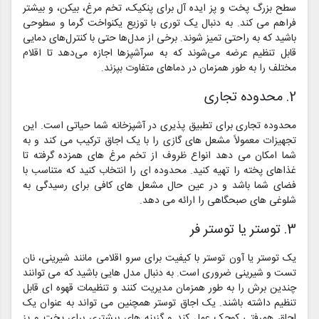
سطح بزرگ پخت و پز ایده آل برای پنکیک، تخم مرغ، بیکن، و بیشتر
فراهم می کند. به دنبال یک توری با توزیع یکنواخت گرما و سطوحی
باشید که به راحتی تمیز شوند. برخی از مدل‌ها حتی با کنترل‌های دمایی
قابل تنظیم عرضه می‌شوند که به سرآشپزها اجازه می‌دهد تا اقلام
مختلف را به طور همزمان در دماهای متفاوت بپزند.
2. محدوده تجاری
محدوده تجاری برای تطبیق پذیری در آشپزخانه شما حیاتی است. این
تجهیزات معمولاً مشعل های گازی را با یک اجاق ترکیب می کند و به
شما امکان می دهد انواع ظروف از تخم مرغ های همزده گرفته تا
غذاهای پخته را تهیه کنید. محدوده ای را انتخاب کنید که متناسب با
فضای شما باشد و در عین حال مشعل های کافی برای رسیدگی به
شلوغی های صبحگاهی را ارائه می دهد.
3. توستر یا توستر فر
یک توستر یا آون توستر با کیفیت برای سرو اقلامی مانند شیرینی، نان
تست و شیرینی ضروری است. به دنبال مدل هایی باشید که می توانند
چندین برش را به طور همزمان مدیریت کنند و تنظیمات قهوه ای قابل
تنظیم داشته باشند. یک اجاق توستر همچنین می تواند به عنوان یک
اجاق همرفتی کوچک عمل کند و گزینه های بیشتری برای پخت و پز